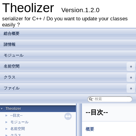
Theolizer
Version.1.2.0
serializer for C++ / Do you want to update your classes
easily ?
総合概要
諸情報
モジュール
名前空間
+
クラス
+
ファイル
+
Theolizer
▼
--目次--
--目次--
►
モジュール
►
名前空間
概要
►
クラス
►