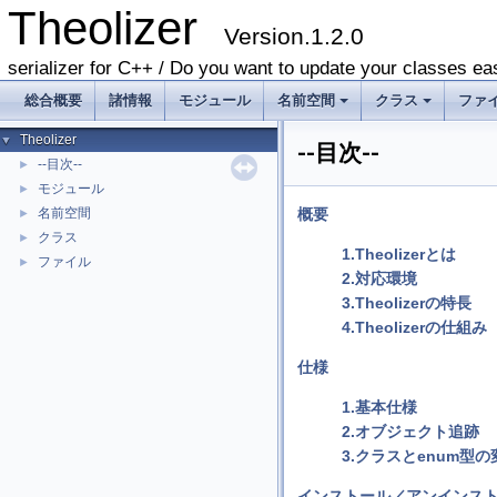
Theolizer
Version.1.2.0
serializer for C++ / Do you want to update your classes eas
総合概要
諸情報
モジュール
名前空間
クラス
ファ
+
+
Theolizer
▼
--目次--
--目次--
►
モジュール
►
名前空間
概要
►
クラス
►
1.Theolizerとは
ファイル
►
2.対応環境
3.Theolizerの特長
4.Theolizerの仕組み
仕様
1.基本仕様
2.オブジェクト追跡
3.クラスとenum型
インストール／アンインス