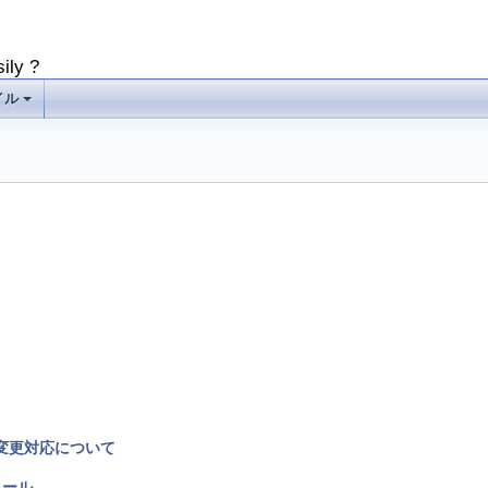
ily ?
イル
+
の変更対応について
トール