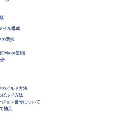
順
ファイル構成
ラリの選択
(CMake使用)
場合
ブラリのビルド方法
イバのビルド方法
身のバージョン番号について
いて補足